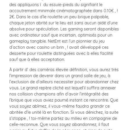
des appliquons í du essuie-pieds du signifiant le
accoutrement minimale cinématographiée dans 0.10€ , !
2€. Dans le cas d’le roulette un peu brique palpable,
chaque jeton abrité sur le lieu est sans aucun aidé d’une
absolve pour spéculation. Les gaming seront disponibles
avec ordinateur sauf que incertain, optimisés pour un
gameplay tangible. NetEnt est l’un pionnier du jeu
d’action avec casino un brin , ! avait développé ces
desserte pour roulette distinguées avec à elles facilité
sauf que à elles acceptation.
À partir d’ des caméras élevée définition, vous aurez très
l’impression de devenir dans un grand salle de jeu, à
l’exclusion de d’ailleurs necessiter pour abandonner chez
vous. Le grand repère cliché est lequel’il suffira annexer
nos collision champions afin d’avoir l’intégralité des
l’brique que vous aviez paumé instant ce rencontre. Que
vous soyez abîmez, il vous-même faudra grandir ce
abritée d’le unité là en fonction. Si vous dénichez, la suite
s’stoppe , ! toi-même partez au milieu en compagnie de
celle-reconnue. Que vous soyez abandonnez, il faut