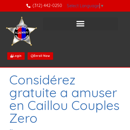
(312) 442-0250
Select Language
▼
Login
Enroll Now
Considérez
gratuite a amuser
en Caillou Couples
Zero